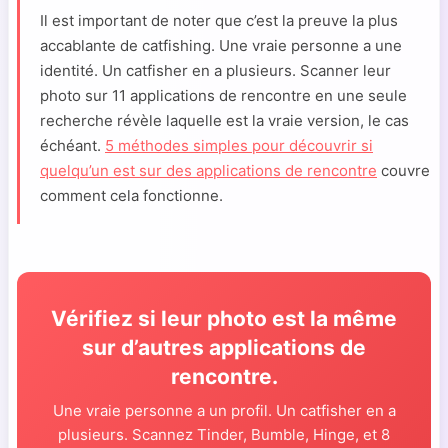
Il est important de noter que c’est la preuve la plus
accablante de catfishing. Une vraie personne a une
identité. Un catfisher en a plusieurs. Scanner leur
photo sur 11 applications de rencontre en une seule
recherche révèle laquelle est la vraie version, le cas
échéant.
5 méthodes simples pour découvrir si
quelqu’un est sur des applications de rencontre
couvre
comment cela fonctionne.
Vérifiez si leur photo est la même
sur d’autres applications de
rencontre.
Une vraie personne a un profil. Un catfisher en a
plusieurs. Scannez Tinder, Bumble, Hinge, et 8