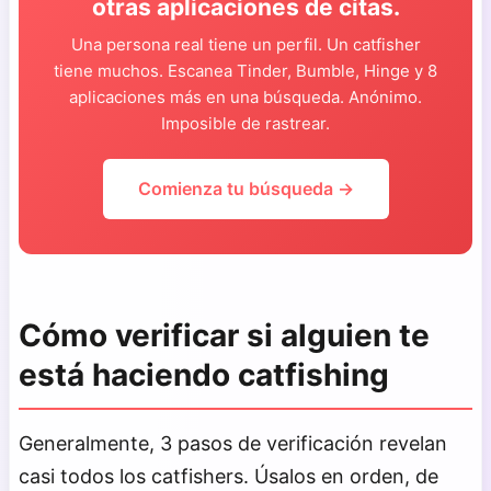
otras aplicaciones de citas.
Una persona real tiene un perfil. Un catfisher
tiene muchos. Escanea Tinder, Bumble, Hinge y 8
aplicaciones más en una búsqueda. Anónimo.
Imposible de rastrear.
Comienza tu búsqueda →
Cómo verificar si alguien te
está haciendo catfishing
Generalmente, 3 pasos de verificación revelan
casi todos los catfishers. Úsalos en orden, de